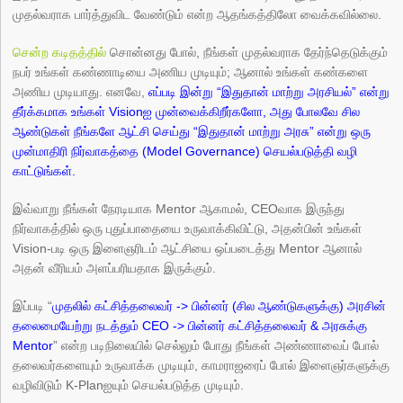
முதல்வராக பார்த்துவிட வேண்டும் என்ற ஆதங்கத்திலோ வைக்கவில்லை.
சென்ற கடிதத்தில்
சொன்னது போல், நீங்கள் முதல்வராக தேர்ந்தெடுக்கும்
நபர் உங்கள் கண்ணாடியை அணிய முடியும்; ஆனால் உங்கள் கண்களை
அணிய முடியாது. எனவே,
எப்படி இன்று “இதுதான் மாற்று அரசியல்” என்று
தீர்க்கமாக உங்கள் Visionஐ முன்வைக்கிறீர்களோ, அது போலவே சில
ஆண்டுகள் நீங்களே ஆட்சி செய்து “இதுதான் மாற்று அரசு” என்று ஒரு
முன்மாதிரி நிர்வாகத்தை (Model Governance) செயல்படுத்தி வழி
காட்டுங்கள்.
இவ்வாறு நீங்கள் நேரடியாக Mentor ஆகாமல், CEOவாக இருந்து
நிர்வாகத்தில் ஒரு புதுப்பாதையை உருவாக்கிவிட்டு, அதன்பின் உங்கள்
Vision-படி ஒரு இளைஞரிடம் ஆட்சியை ஒப்படைத்து Mentor ஆனால்
அதன் வீரியம் அளப்பரியதாக இருக்கும்.
இப்படி “
முதலில் கட்சித்தலைவர் -> பின்னர் (சில ஆண்டுகளுக்கு) அரசின்
தலைமையேற்று நடத்தும் CEO -> பின்னர் கட்சித்தலைவர் & அரசுக்கு
Mentor
” என்ற படிநிலையில் செல்லும் போது நீங்கள் அண்ணாவைப் போல்
தலைவர்களையும் உருவாக்க முடியும், காமராஜரைப் போல் இளைஞர்களுக்கு
வழிவிடும் K-Planஐயும் செயல்படுத்த முடியும்.