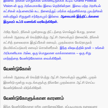
இல்லை.
நீங்கள் செதுக்கிக் கொண்டிருக்கக் கூடிய Grand Political
Vision-ன் ஒரு அங்கமாகவே இவை தெரிகின்றன. இவை மற்ற அரசியல்
கட்சிகள் கற்பனையில் கூட நினைத்துப் பார்க்க எத்தனிக்காத முயற்சிகள்
என்பதிலும் சிறுதுளி சந்தேகமும் இல்லை.
ஆகையால் இத்திட்டங்களை
இருகரம் கூப்பி வணங்கி வரவேற்கிறேன்.
அதே நேரம், நீங்கள் மூன்றாவது திட்டத்தை சொல்லும் போது, நாளை
மக்கள் ஆதரவுடன் வெற்றிபெற்று ஆட்சி அமைக்கும் நிலையில், நீங்கள்
கட்சித் தலைவராக இருப்பீர்கள் எனவும், முதல்வராக வேறொருவர்
நியமிக்கப்படுவார் எனவும் சொன்னீர்கள்.
இந்த விஷயத்தில் நான் – உங்கள்
அபிமானியாக அல்ல, ஒரு பொதுவான வாக்காளனாக – ஒரு சிறு
மாற்றத்தை வேண்டுகோளாக வைக்கிறேன்.
வேண்டுகோள்
மக்கள் ஆதரவுடன் வெற்றி பெற்று ஆட்சி அமைக்கும் சூழலில், முதல்
இரண்டு-மூன்று வருடங்களுக்கு நீங்களே முதல்வராக ஆட்சி செய்ய
வேண்டுகோள் விடுக்கிறேன்.
வேண்டுகோளுக்கான காரணம்
இந்த வேண்டுகோளை ரசிக மனநிலையிலோ, எப்படியாவது தலைவரை