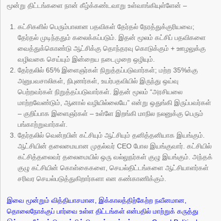
மூன்று திட்டங்களை நான் கீழ்க்கண்டவாறு உள்வாங்கியுள்ளேன் –
கட்சிகளில் பெரும்பாலான பதவிகள் தேர்தல் நேரத்துக்குரியவை;
தேர்தல் முடிந்ததும் கலைக்கப்படும். இதன் மூலம் கட்சிப் பதவிகளை
வைத்துக்கொண்டு ஆட்சிக்கு தொந்தரவு கொடுக்கும் + ஊழலுக்கு
வழிவகை செய்யும் இன்றைய நடைமுறை ஒழியும்.
தேர்தலில் 65% இளைஞர்கள் நிறுத்தப்படுவார்கள்; மற்ற 35%க்கு
அனுபவசாலிகள், நிபுணர்கள், உயர்பதவியில் இருந்து ஒய்வு
பெற்றவர்கள் நிறுத்தப்படுவார்கள். இதன் மூலம் “அரசியலை
மாற்றவேண்டும், ஆனால் வழியில்லையே” என்று ஒதுங்கி இருப்பவர்கள்
– குறிப்பாக இளைஞர்கள் – உள்ளே இறங்கி மாநில நலனுக்கு பெரும்
பங்காற்றுவார்கள்.
தேர்தலில் வென்றபின் கட்சியும் ஆட்சியும் தனித்தனியாக இயங்கும்.
ஆட்சியின் தலைமையான முதல்வர் CEO போல இயங்குவார். கட்சியில்
கட்சித்தலைவர் தலைமையில் ஒரு வல்லுநர்கள் குழு இயங்கும். அந்தக்
குழு கட்சியின் கொள்கைகளை, செயல்திட்டங்களை ஆட்சியாளர்கள்
சரிவர செயல்படுத்துகிறார்களா என கண்காணிக்கும்.
இவை மூன்றும் வித்தியாசமான, இக்காலத்திற்கேற்ற நவீனமான,
தொலைநோக்குப் பார்வை உள்ள திட்டங்கள் என்பதில் மாற்றுக் கருத்து