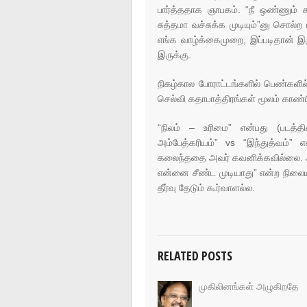
பார்த்ததாக ஞாபகம். “நீ ஒண்ணும் 
சுத்தமா வச்சுக்க முடியும்”னு சொல்ற
எங்க வாழ்க்கைமுறை, இப்படிதான் இ
இருக்கு.
நிகழ்கால போராட்டங்களில் பெண்களில் 
செல்வி கதாபாத்திரங்கள் மூலம் காண்பித
“நிலம் – உரிமை” என்பது (படத்த
அம்பேத்கரியம்” vs “இந்துத்வம்” 
கலைந்ததை அவர் கவனிக்கவில்லை. அதி
என்னை சீண்ட முடியாது” என்ற நிலையி
தீர்வு தேடும் கூர்வாளல்ல.
RELATED POSTS
முகிலினங்கள் அழுகிறதே