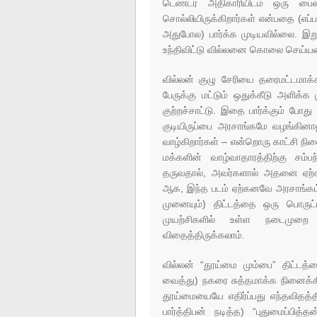
டெண்டர் அதிகாரியிடம் ஒரு பைல
சொல்லியிருக்கிறார்கள் என்பதை (எப
அதுபோல) பார்க்க முடியவில்லை. இறு
உந்திவிட்டு வில்லனை கொலை செய்யவ
வில்லன் குழு சேரியை தரைமட்டமாக்கி 
பேருக்கு மட்டும் ஒதுக்கீடு அளிக்க 
குற்றச்சாட்டு. இதை பார்க்கும் போது
குடியிருப்பை அரசாங்கமே வழங்கினா
வாழ்கிறார்கள் – என்றொரு காட்சி நின
மக்களின் வாழ்வாதாரத்திற்கு சம்ப
தருவதால், அவர்களால் அதனை ஏற்க 
ஆக, இந்த படம் ஏற்கனவே அரசாங்கம் 
முனையும்) திட்டத்தை ஒரு பொருட்ட
முயற்சிகளில் உள்ள நடைமுறை
விதைத்திருக்கலாம்.
வில்லன் “தூய்மை மும்பை” திட்டத்தை
வைத்து) நகரை சுத்தமாக்க நினைக்கி
தூய்மையையே எதிர்ப்பது எந்தவிதத்தி
பார்த்திபன் நடித்த) “புதுமைப்பித