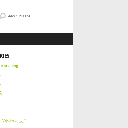
RIES
l Marketing
s
y
்
ா: "அண்ணாத்த"