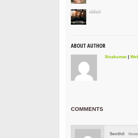
விக்ரம்
ABOUT AUTHOR
Sivakumar
|
Web
COMMENTS
Senthil
Nove