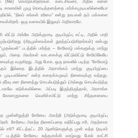
் (file) கொடுக்கிறார்கள். கடைசிவரை, அதில் என்ன
்படி காலாவின் முழு ரௌடித்தனத்தை பார்க்கமுடியவில்லையோ
தியில், “நிலம் எங்கள் உரிமை” என்று நாயகன் தம் மக்களை
ைக்கிறார். ஒரு வகையில் இதுவும் அதிகாரமே.
விட்டு அங்கே அடுக்குமாடி குடியிருப்பு கட்டி, அதில் பாதி
முற்படுகிறது (மீதமுள்ளவர்கள் துரத்தப்படுகிறார்கள்) என்பது
 “முதல்வன்” படத்தில் பார்த்த – சேரிவாழ் மக்களுக்கு மாற்று
லும், அதை அவர்கள் வாடகைக்கு விட்டுவிட்டு சேரியிலேயே
ைவுக்கு வருகிறது. அது போக, ஒரு நாவலில் படித்த “சேரிவாழ்
ந்தம் இல்லாத இடத்தில் அரசாங்கம் மாற்று குடியிருப்பை
முடியவில்லை” என்ற கதைக்கருவும் நினைவுக்கு வந்தது.
தீர்வு என நினைத்து செயல்படுத்தும் (அல்லது செயல்படுத்த
ாகவே எடுக்கவில்லை. அப்படி இருந்திருந்தால், அரசாங்க
 கோளாறுகளை வெளிச்சமிட்டு மாற்று சிந்தனையை
 முன்னிறுத்தி சேரியை அகற்றி (அடுக்குமாடி குடியிருப்பு
றார். சேரியை அகற்ற நினைப்பதை எதிர்ப்பது சரி, அதற்காக
ல் சரி? கிட்டத்தட்ட 20 ஆண்டுகளுக்கு முன் வந்த (நடிகர்
்தன்” படத்தில் சேரியை சுத்தமாக்கி வாழ்வது போல் காட்சி