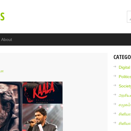
S
About
CATEGO
Digita
ிமா
Politic
Societ
அரசியல
சமூகம்
சினிமா
சினிம