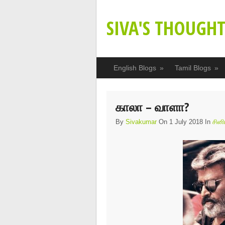
SIVA'S THOUGHT
English Blogs
»
Tamil Blogs
»
காலா – வாளா?
By
Sivakumar
On 1 July 2018 In
சின