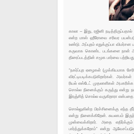
காலா – இது, ரஜினி நடித்திருப்பதால
என்ற மாஸ் ஹீரோவை சரிவர பயன்பட
உண்டு. அப்புறம் எதுக்குப்பா விமர்
கருவாக கொண்ட படங்களை நான் ஆழம
திரைப்படத்தின் சமூக பார்வை பற்றியது
“நகர்ப்புற ஏழைகள் (முக்கியமாக சேரி
விரட்டியடிக்கபடுகிறார்கள். அவர்
ரியல் எஸ்டேட் முதலாளிகள் அபகரிக்க 
சொல்ல நினைக்கும் கருத்து என்று ந
இரஞ்சித் சொல்ல வருகிறாரா என்பத
சொல்லுகின்ற பிரச்சினைக்கு எந்த த
என்று நினைக்கிறேன். சுயலாபம் இருந்
முன்வைக்கிறார். அதை எதிர்க்கும்
பார்த்துக்கறோம்” என்று ஆவேசப்பட