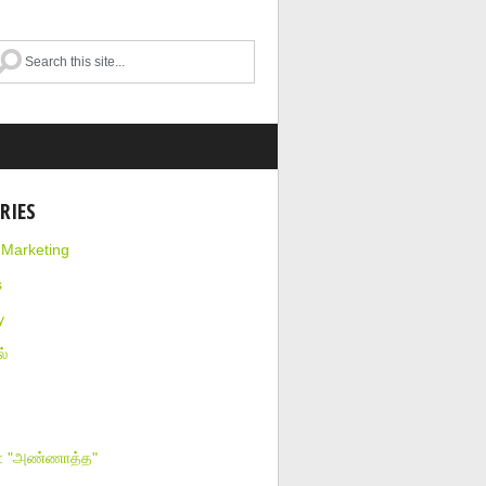
RIES
l Marketing
s
y
்
ா: "அண்ணாத்த"