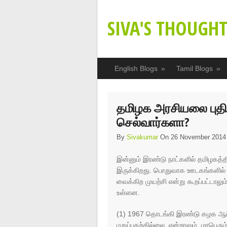
SIVA'S THOUGHT
English Blogs
»
Tamil Blogs
»
தமிழக அரசியலை புதிய
செல்வார்களா?
By
Sivakumar
On 26 November 2014
இன்னும் இரண்டு நாட்களில் தமிழகத்த
இருக்கிறது. பொதுவாக ஊடகங்களில் இ
வைக்கிற முயற்சி என்று கூறப்பட்டால
உள்ளன.
(1) 1967 தொடங்கி இரண்டு கழக ஆட்ச
மறுப்பதற்கில்லை. என்றாலும், மாபெரு