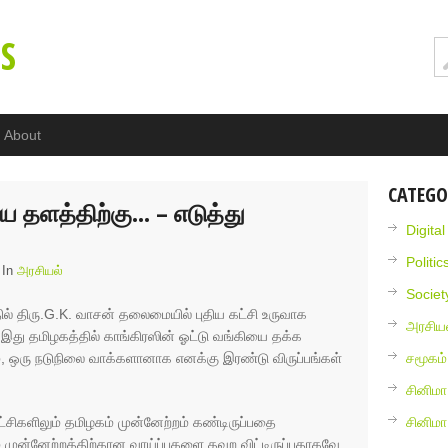
S
About
CATEGO
 தளத்திற்கு… – எடுத்து
Digita
Politic
 In
அரசியல்
Societ
ில் திரு.G.K. வாசன் தலைமையில் புதிய கட்சி உருவாக
அரசியல
து தமிழகத்தில் காங்கிரஸின் ஓட்டு வங்கியை தக்க
ும், ஒரு நடுநிலை வாக்களானாக எனக்கு இரண்டு விருப்பங்கள்
சமூகம்
சினிமா
ிகளிலும் தமிழகம் முன்னேற்றம் கண்டிருப்பதை
சினிம
ம் முன்னேற்றத்திற்கான வாய்ப்புகளை தவற விட்டிருப்பதாகவே