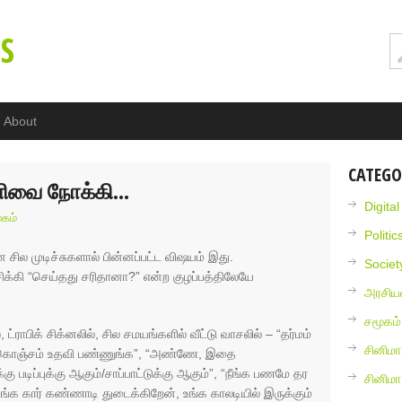
S
About
CATEGO
ெளிவை நோக்கி…
Digita
ூகம்
Politic
ில முடிச்சுகளால் பின்னப்பட்ட விஷயம் இது.
Societ
் சிக்கி “செய்தது சரிதானா?” என்ற குழப்பத்திலேயே
அரசியல
சமூகம்
்ராபிக் சிக்னலில், சில சமயங்களில் வீட்டு வாசலில் – “தர்மம்
சினிமா
், கொஞ்சம் உதவி பண்ணுங்க”, “அண்ணே, இதை
கு படிப்புக்கு ஆகும்/சாப்பாட்டுக்கு ஆகும்”, “நீங்க பணமே தர
சினிம
உங்க கார் கண்ணாடி துடைக்கிறேன், உங்க காலடியில் இருக்கும்