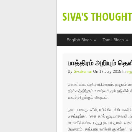
SIVA'S THOUGHT
English Blogs
»
Tamil Blogs
»
பாத்திரம் அறியும் த
By
Sivakumar
On 17 July 2015 In
சம
கொள்கை, மனிதாபிமானம், தருமம் என ச
தர்க்கத்திற்கும் உணர்வுக்கும் நடுவில
வைத்திருக்கும் விஷயம்.
நடை பாதைகளில், ரயில்வே ஸ்டேஷனில், ட
செய்யுங்க”, “கை கால் முடியாதவன
வாங்கிக்கங்க. பத்து ரூபாய்தான். எனக்
வேணாம். சாப்பாடு வாங்கி குடுங்க”, “