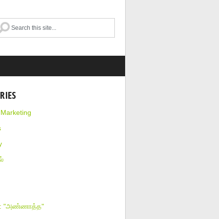
RIES
l Marketing
s
y
்
ா: "அண்ணாத்த"