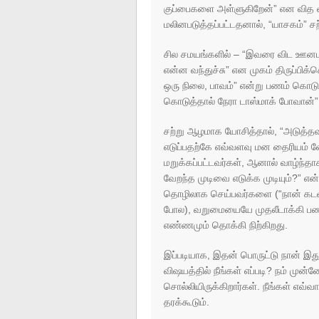
குப்பைகளை அள்ளுகிறேன்” என வித வ
மலினபடுத்தப்பட்டதனால், “யாசகம்” ச
சில சமயங்களில் – “இவரை விட ஊனம
என்ன வந்துச்சு” என முகம் திருப்பிக
ஒரு நிலை, பாவம்” என்று பணம் கொட
கொடுத்தால் நேரா டாஸ்மாக் போவான்” எ
சற்று ஆழமாக யோசித்தால், “அடுத்தவ
எடுப்பதற்கே எவ்வளவு மன தைரியம் வேண
மறுக்கப்பட்டவர்கள், ஆனால் வாழ்ந்தா
வேறந்த முடிவை எடுக்க முடியும்?” 
தொழிலாக செய்பவர்களை (“நான் கடவுள்
போல), வறுமையையே முதலீடாக்கி பணம்
எண்ணமும் தொக்கி நிற்கிறது.
இப்படியாக, இதன் பொருட்டு நான் இத
விஷயத்தில் நீங்கள் எப்படி? நம் முன்ன
சொல்லியிருக்கிறார்கள். நீங்கள் எவ்வா
தரக்கூடும்.