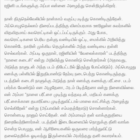
ரஜினி படங்களுக்கு அப்பா என்னை அழைத்து சென்றிருக்கிறார்.
நான் திருநெல்வேலியில் நான்காம் வகுப்பு படித்து கொண்டிருந்தேன்.
அப்பொழுதெல்லாம் திரைப்படத்திற்கு விளம்பரமாக ஊரிலுள்ள சுவர்களில்
விதவிதமாய் சுவரொட்டிகள் ஒட்டப்பட்டிருக்கும். அது போக,
சுவரொட்டிகளை பெரிய தள்ளு வண்டியில் ஒட்டி, மைக்கில் அறிவித்து
கொண்டே நகரின் முக்கிய தெருக்களில் அந்த வண்டியை தள்ளி
செல்வார்கள். அப்படி ஒருநாள், ரஜினியின் “வேலைக்காரன்” படத்திற்கு
“நாளை கடைசி” என்று அறிவித்து கொண்டு சென்றார்கள் (அதாவது,
அடுத்த நாளுடன் அந்த படம் தியேட்டரில் இருந்து போய்விடும்). அப்பொழுது
எனக்கு பள்ளியில் இறுதியாண்டு தேர்வு நடைபெற்று கொண்டிருந்தது.
படத்தின் கடைசி நாளுக்கு அடுத்த நாள் எனக்கு கணக்கு பரீட்சை. படம்
பார்க்க வேண்டும் என அழுதேனா, அடம் பிடித்தேனா என்று நினைவில்லை.
என் அம்மா “நாளை பரீட்சை முடிந்து வந்தவுடன், மதியம் கணக்கு
பரீட்சைக்கான தயாரிப்பை முடித்துவிட்டால் மாலை காட்சிக்கு அழைத்து
செல்கிறேன்” என்று (அப்பாவின் சம்மதத்தோடு) சொன்னார்கள்.
சொன்னபடி நானும் செய்தேன். என் அம்மாவும் தன் வாக்குறுதியை
நிறைவேற்றினார்கள். படத்தின் இடைவேளையில் நொறுக்கு தீனி வாங்க
சென்ற பொழுது, என் ஆசிரியைகளில் ஒருவரை பார்த்துவிட்டு
தலைதெறிக்க ஓடிவந்து இருக்கையில் அமர்ந்தது தனி சுவாரஸ்யம்.