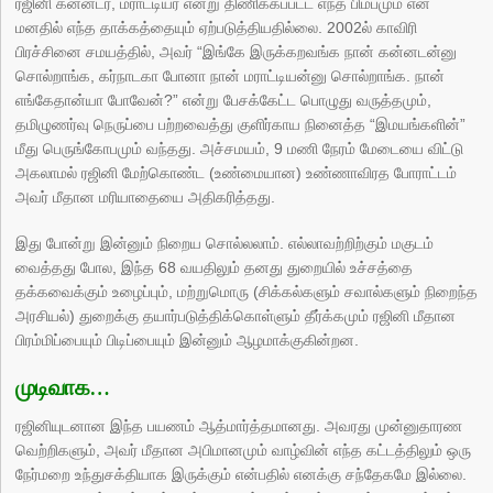
ரஜினி கன்னடர், மராட்டியர் என்று திணிக்கப்பட்ட எந்த பிம்பமும் என்
மனதில் எந்த தாக்கத்தையும் ஏற்படுத்தியதில்லை. 2002ல் காவிரி
பிரச்சினை சமயத்தில், அவர் “இங்கே இருக்கறவங்க நான் கன்னடன்னு
சொல்றாங்க, கர்நாடகா போனா நான் மராட்டியன்னு சொல்றாங்க. நான்
எங்கேதான்யா போவேன்?” என்று பேசக்கேட்ட பொழுது வருத்தமும்,
தமிழுணர்வு நெருப்பை பற்றவைத்து குளிர்காய நினைத்த “இமயங்களின்”
மீது பெருங்கோபமும் வந்தது. அச்சமயம், 9 மணி நேரம் மேடையை விட்டு
அகலாமல் ரஜினி மேற்கொண்ட (உண்மையான) உண்ணாவிரத போராட்டம்
அவர் மீதான மரியாதையை அதிகரித்தது.
இது போன்று இன்னும் நிறைய சொல்லலாம். எல்லாவற்றிற்கும் மகுடம்
வைத்தது போல, இந்த 68 வயதிலும் தனது துறையில் உச்சத்தை
தக்கவைக்கும் உழைப்பும், மற்றுமொரு (சிக்கல்களும் சவால்களும் நிறைந்த
அரசியல்) துறைக்கு தயார்படுத்திக்கொள்ளும் தீர்க்கமும் ரஜினி மீதான
பிரம்மிப்பையும் பிடிப்பையும் இன்னும் ஆழமாக்குகின்றன.
முடிவாக…
ரஜினியுடனான இந்த பயணம் ஆத்மார்த்தமானது. அவரது முன்னுதாரண
வெற்றிகளும், அவர் மீதான அபிமானமும் வாழ்வின் எந்த கட்டத்திலும் ஒரு
நேர்மறை உந்துசக்தியாக இருக்கும் என்பதில் எனக்கு சந்தேகமே இல்லை.