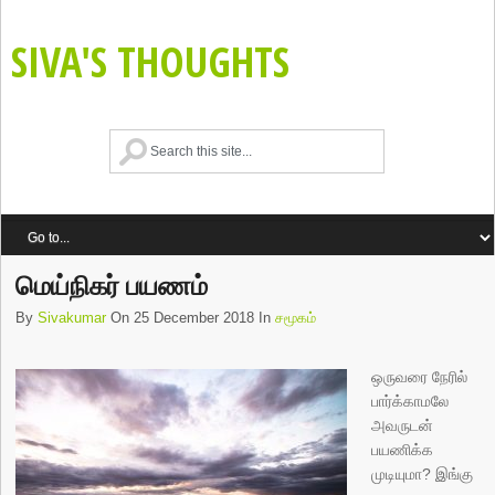
SIVA'S THOUGHTS
மெய்நிகர் பயணம்
By
Sivakumar
On 25 December 2018 In
சமூகம்
ஒருவரை நேரில்
பார்க்காமலே
அவருடன்
பயணிக்க
முடியுமா? இங்கு