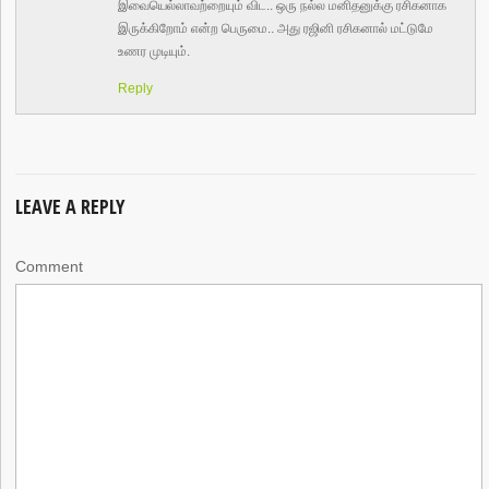
இவையெல்லாவற்றையும் விட.. ஒரு நல்ல மனிதனுக்கு ரசிகனாக
இருக்கிறோம் என்ற பெருமை.. அது ரஜினி ரசிகனால் மட்டுமே
உணர முடியும்.
Reply
LEAVE A REPLY
Comment