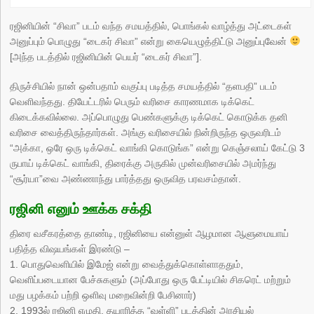
ரஜினியின் “சிவா” படம் வந்த சமயத்தில், பொங்கல் வாழ்த்து அட்டைகள்
அனுப்பும் பொழுது “டைகர் சிவா” என்று கையெழுத்திட்டு அனுப்புவேன்
[அந்த படத்தில் ரஜினியின் பெயர் “டைகர் சிவா”].
திருச்சியில் நான் ஒன்பதாம் வகுப்பு படித்த சமயத்தில் “தளபதி” படம்
வெளிவந்தது. தியேட்டரில் பெரும் வரிசை காரணமாக டிக்கெட்
கிடைக்கவில்லை. அப்பொழுது பெண்களுக்கு டிக்கெட் கொடுக்க தனி
வரிசை வைத்திருந்தார்கள். அங்கு வரிசையில் நின்றிருந்த ஒருவரிடம்
“அக்கா, ஒரே ஒரு டிக்கெட் வாங்கி கொடுங்க” என்று கெஞ்சலாய் கேட்டு 3
ருபாய் டிக்கெட் வாங்கி, திரைக்கு அருகில் முன்வரிசையில் அமர்ந்து
“சூர்யா”வை அண்ணாந்து பார்த்தது ஒருவித பரவசம்தான்.
ரஜினி எனும் ஊக்க சக்தி
திரை வசீகரத்தை தாண்டி, ரஜினியை என்னுள் ஆழமான ஆளுமையாய்
பதித்த விஷயங்கள் இரண்டு –
1. பொதுவெளியில் இமேஜ் என்று வைத்துக்கொள்ளாததும்,
வெளிப்படையான பேச்சுகளும் (அப்போது ஒரு பேட்டியில் சிகரெட் மற்றும்
மது பழக்கம் பற்றி ஒளிவு மறைவின்றி பேசினார்)
2. 1993ல் ரஜினி எழுதி, தயாரித்த “வள்ளி” படத்தின் அரசியல்