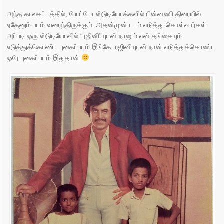
அந்த காலகட்டத்தில், போட்டோ ஸ்டுடியோக்களில் பின்னணி திரையில்
ஏதேனும் படம் வரைந்திருக்கும். அதன்முன் படம் எடுத்து கொள்வார்கள்.
அப்படி ஒரு ஸ்டுடியோவில் “ரஜினி”யுடன் நானும் என் தங்கையும்
எடுத்துக்கொண்ட புகைப்படம் இங்கே. ரஜினியுடன் நான் எடுத்துக்கொண்ட
ஒரே புகைப்படம் இதுதான்