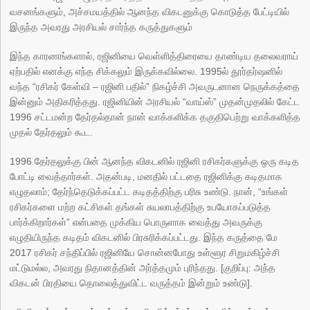
வசனங்களும், அச்சமயத்தில் ஆனந்த விகடனுக்கு கொடுத்த பேட்டியில்
இருந்த அவரது அரசியல் சார்ந்த கருத்துகளும்
இந்த காரணங்களால், ரஜினியை வெள்ளித்திரையை தாண்டிய தலைவராய்
ஏற்பதில் எனக்கு எந்த சிக்கலும் இருக்கவில்லை. 1995ல் தூர்தர்ஷனில்
வந்த “ரசிகர் கேள்வி – ரஜினி பதில்” நிகழ்ச்சி அவருடனான நெருக்கத்தை
இன்னும் அதிகரித்தது. ரஜினியின் அரசியல் “வாய்ஸ்” முதன்முதலில் கேட்ட
1996 சட்டமன்ற தேர்தல்தான் நான் வாக்களிக்க தகுதிபெற்று வாக்களித்த
முதல் தேர்தலும் கூட.
1996 தேர்தலுக்கு பின் ஆனந்த விகடனில் ரஜினி ரசிகர்களுக்கு ஒரு கடித
போட்டி வைத்தார்கள். அதன்படி, மனதில் பட்டதை ரஜினிக்கு கடிதமாக
எழுதலாம்; தேர்ந்தெடுக்கப்பட்ட கடிதத்திற்கு பரிசு உண்டு. நான், “உங்கள்
ரசிகர்களை மற்ற கட்சிகள் தங்கள் சுயலாபத்திற்கு உபயோகப்படுத்த
பார்க்கிறார்கள்” என்பதை முக்கிய பொருளாக வைத்து அவருக்கு
எழுதியிருந்த கடிதம் விகடனில் பிரசுரிக்கப்பட்டது. இந்த கருத்தை மே
2017 ரசிகர் சந்திப்பில் ரஜினியே சொன்னபோது உள்ளூர சிறுமகிழ்ச்சி
மட்டுமல்ல, அவரது நிதானத்தின் அர்த்தமும் புரிந்தது. [குறிப்பு: அந்த
விகடன் பிரதியை தொலைத்துவிட்ட வருத்தம் இன்றும் உண்டு].