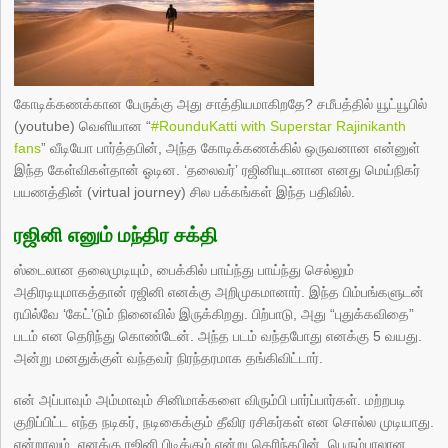
கோடிக்கணக்கான பேருக்கு அது சாத்தியமாகிறதே? சமீபத்தில் யூட்யூபில்
(youtube) வெளியான “
#RounduKatti with Superstar Rajinikanth
fans
” வீடியோ பார்த்தபின், அந்த கோடிக்கணக்கில் ஒருவனான என்னுள்
இந்த கேள்விகள்தான் ஓடின. ‘தலைவர்’ ரஜினியுடனான எனது மெய்நிகர்
பயணத்தின் (virtual journey) சில பக்கங்கள் இந்த பதிவில்.
ரஜினி எனும் மந்திர சக்தி
ஸ்டைலான தலைமுடியும், பைக்கில் பாய்ந்து பாய்ந்து செல்லும்
அதிரடியுமாகத்தான் ரஜினி எனக்கு அறிமுகமானார். இந்த பிம்பங்களுடன்
ரயில்வே ‘கேட்’டும் நினைவில் இருக்கிறது. பிற்பாடு, அது “புதுக்கவிதை”
படம் என தெரிந்து கொண்டேன். அந்த படம் வந்தபோது எனக்கு 5 வயது.
அன்று மனதுக்குள் வந்தவர் நிரந்தரமாக தங்கிவிட்டார்.
என் அப்பாவும் அம்மாவும் சினிமாக்களை விரும்பி பார்ப்பார்கள். மற்றபடி
குறிப்பிட்ட எந்த நடிகர், நடிகைக்கும் தீவிர ரசிகர்கள் என சொல்ல முடியாது.
என்றாலும், எனக்கு ரஜினி பிடிக்கும் என்று தெரிந்தபின், பெரும்பாலான