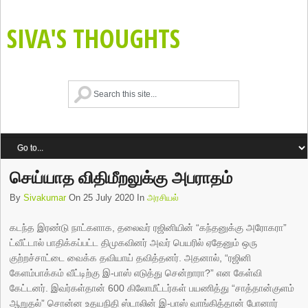
SIVA'S THOUGHTS
செய்யாத விதிமீறலுக்கு அபராதம்
By
Sivakumar
On 25 July 2020 In
அரசியல்
கடந்த இரண்டு நாட்களாக, தலைவர் ரஜினியின் “கந்தனுக்கு அரோகரா”
ட்வீட்டால் பாதிக்கப்பட்ட திமுகவினர் அவர் பெயரில் ஏதேனும் ஒரு
குற்றச்சாட்டை வைக்க தவியாய் தவித்தனர். அதனால், “ரஜினி
கேளம்பாக்கம் வீட்டிற்கு இ-பாஸ் எடுத்து சென்றாரா?” என கேள்வி
கேட்டனர். இவர்கள்தான் 600 கிலோமீட்டர்கள் பயணித்து “சாத்தான்குளம்
ஆறுதல்” சொன்ன உதயநிதி ஸ்டாலின் இ-பாஸ் வாங்கித்தான் போனார்