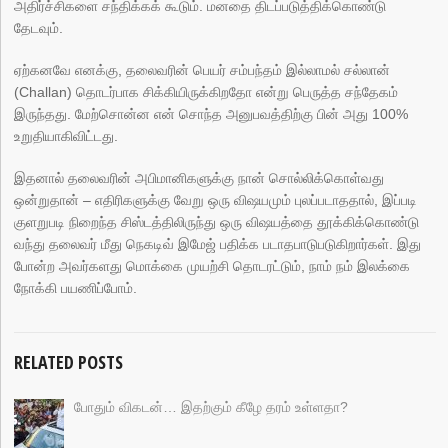
அதிர்ச்சிகளை சந்திக்கக் கூடும். மனதை திடப்படுத்திக்கொண்டு
தேடவும்.
ஏற்கனவே எனக்கு, தலைவரின் பெயர் சம்பந்தம் இல்லாமல் சல்லான்
(Challan) தொடர்பாக சிக்கியிருக்கிறதோ என்று பெருத்த சந்தேகம்
இருந்தது. மேற்சொன்ன என் சொந்த அனுபவத்திற்கு பின் அது 100%
உறுதியாகிவிட்டது.
இதனால் தலைவரின் அபிமானிகளுக்கு நான் சொல்லிக்கொள்வது
ஒன்றுதான் – எதிரிகளுக்கு வேறு ஒரு விஷயமும் புலப்படாததால், இப்படி
குளறுபடி நிறைந்த சிஸ்டத்திலிருந்து ஒரு விஷயத்தை தூக்கிக்கொண்டு
வந்து தலைவர் மீது நெகடிவ் இமேஜ் பதிக்க படாதபாடுபடுகிறார்கள். இது
போன்ற அவர்களது மொக்கை முயற்சி தொடரட்டும், நாம் நம் இலக்கை
நோக்கி பயணிப்போம்.
RELATED POSTS
போதும் விகடன்… இதற்கும் கீழே தரம் உள்ளதா?