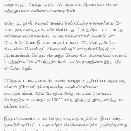
என்று கற்பூரம் அடித்து சத்தியம் செய்தவர்கள். ஆனால் கடைசி வரை
அந்த இ-பாஸை கண்ணால் காணாதவர்கள்.
நேற்று (23 ஜூன்) தலைவர் கேளம்பாக்கம் வீட்டிற்கு செல்வதற்கான இ-
பாஸ் சமூக வலைத்தளங்களில் பகிரப்பட்டது. அவரது அடையாளம் சார்ந்த
எண்களை மறைக்காமலேயே பல ஊடகவியலாளர்கள் வெளியிட்டனர்.
“கேள்வி கேட்டோம், இ-பாஸ் காட்டிவிட்டார்கள். கீழே விழுந்துவிட்டோம்.
எப்படி மீசையில் மண் ஒட்டவில்லை என்பது?” என்று யோசித்த திமுக
ஆதரவாளர்கள், இன்னும் சில லாஜிக் இல்லாத கேள்விகளை கேட்டு தங்கள்
“பகுத்தறிவை” வெளிப்படுத்தினார்கள். அவற்றை எழுதினால் இந்த பதிவு
ரொம்பவே நீளும்.
அடுத்த கட்டமாக, தலைவரின் வண்டி எண்ணுடன் குறிப்பிடப்பட்டிருந்த ஒரு
சல்லான் (Challan) நம்பரை வைத்து அதன் விவரங்களை
எடுத்துள்ளார்கள். அதில் “26 ஜூன் அன்று சீட் பெல்ட் அணியாமல்
சென்றதற்கான அபராதம் ரூ.100/-” என்று இருந்தது. இதை வைத்து பல
விமர்சனங்கள்.
இந்தப் பின்னணியுடன் என் சொந்த கதைக்கு வருகிறேன். இப்படி எளிதாக
ஒருவரின் தனிப்பட்ட + அரசு சார்ந்த விவரங்களை எடுக்க முடிகிறதே என்று