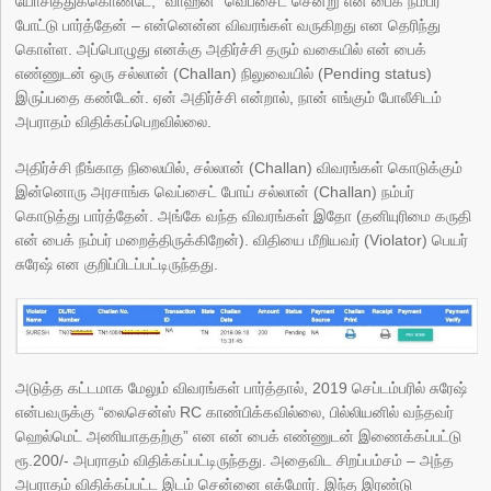
யோசித்துக்கொண்டே, “வாஹன்” வெப்சைட் சென்று என் பைக் நம்பர்
போட்டு பார்த்தேன் – என்னென்ன விவரங்கள் வருகிறது என தெரிந்து
கொள்ள. அப்பொழுது எனக்கு அதிர்ச்சி தரும் வகையில் என் பைக்
எண்ணுடன் ஒரு சல்லான் (Challan) நிலுவையில் (Pending status)
இருப்பதை கண்டேன். ஏன் அதிர்ச்சி என்றால், நான் எங்கும் போலீசிடம்
அபராதம் விதிக்கப்பெறவில்லை.
அதிர்ச்சி நீங்காத நிலையில், சல்லான் (Challan) விவரங்கள் கொடுக்கும்
இன்னொரு அரசாங்க வெப்சைட் போய் சல்லான் (Challan) நம்பர்
கொடுத்து பார்த்தேன். அங்கே வந்த விவரங்கள் இதோ (தனியுரிமை கருதி
என் பைக் நம்பர் மறைத்திருக்கிறேன்). விதியை மீறியவர் (Violator) பெயர்
சுரேஷ் என குறிப்பிடப்பட்டிருந்தது.
அடுத்த கட்டமாக மேலும் விவரங்கள் பார்த்தால், 2019 செப்டம்பரில் சுரேஷ்
என்பவருக்கு “லைசென்ஸ் RC காண்பிக்கவில்லை, பில்லியனில் வந்தவர்
ஹெல்மெட் அணியாததற்கு” என என் பைக் எண்ணுடன் இணைக்கப்பட்டு
ரூ.200/- அபராதம் விதிக்கப்பட்டிருந்தது. அதைவிட சிறப்பம்சம் – அந்த
அபராதம் விதிக்கப்பட்ட இடம் சென்னை எக்மோர். இந்த இரண்டு